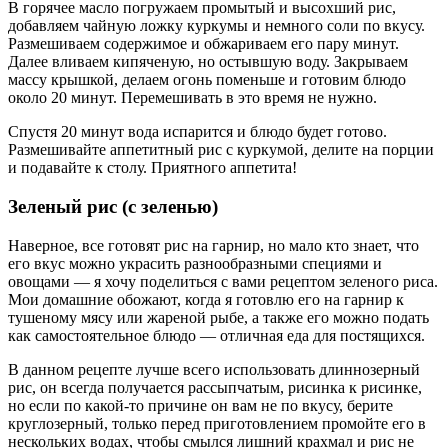
В горячее масло погружаем промытый и высохший рис,
добавляем чайную ложку куркумы и немного соли по вкусу.
Размешиваем содержимое и обжариваем его пару минут.
Далее вливаем кипяченую, но остывшую воду. Закрываем
массу крышкой, делаем огонь поменьше и готовим блюдо
около 20 минут. Перемешивать в это время не нужно.
Спустя 20 минут вода испарится и блюдо будет готово.
Размешивайте аппетитный рис с куркумой, делите на порции
и подавайте к столу. Приятного аппетита!
Зеленый рис (с зеленью)
Наверное, все готовят рис на гарнир, но мало кто знает, что
его вкус можно украсить разнообразными специями и
овощами — я хочу поделиться с вами рецептом зеленого риса.
Мои домашние обожают, когда я готовлю его на гарнир к
тушеному мясу или жареной рыбе, а также его можно подать
как самостоятельное блюдо — отличная еда для постящихся.
В данном рецепте лучше всего использовать длиннозерный
рис, он всегда получается рассыпчатым, рисинка к рисинке,
но если по какой-то причине он вам не по вкусу, берите
круглозерный, только перед приготовлением промойте его в
нескольких водах, чтобы смылся лишний крахмал и рис не