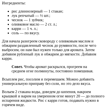
Ингредиенты:
рис длиннозерный — 1 стакан;
лук репчатый — ½ шт.;
чеснок — 1 зубчик;
оливковое масло — 2 ст. л.;
карри — 1 ч. л.;
соль — по вкусу.
Для начала разогреем сковороду с оливковым маслом и
обжарим раздавленный чеснок до румяности, после чего
выбросим, он нам был нужен только для аромата. Затем
добавим рубленый лук и обжарим до мягкости. Добавим
карри.
Совет.
Чтобы аромат раскрылся, прогреем на
среднем огне полминуты, постоянно помешивая.
Всыплем рис, посолим и перемешаем. Можно добавить
универсальную приправу без соли, но это дело вкуса.
Вольем 2 стакана воды, доведем до кипения, накроем
крышкой и варим на умеренном огне минут 20 — до полного
испарения жидкости. Рис с карри готов, подавать нужно в
горячем виде.