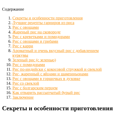
Содержание
Секреты и особенности приготовления
Лучшие рецепты гарниров из риса
Рис с овощами
Жареный рис на сковороде
Рис с креветками и помидорами
Рис с овощами и грибами
Рис с карри
Ароматный и очень вкусный рис с добавлением
куркумы
Зеленый рис (с зеленью)
Рис с помидорами
Рис по-индийски с кокосовой стружкой и свеклой
Рис, жаренный с яйцами и шампиньонами
Рис с овощами в горшочках в духовке
Рис со свеклой
Рис с болгарским перцем
Как отварить рассыпчатый бурый рис
Заключение
Секреты и особенности приготовления