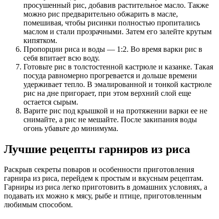
просушенный рис, добавив растительное масло. Также
можно рис предварительно обжарить в масле,
помешивая, чтобы рисинки полностью пропитались
маслом и стали прозрачными. Затем его залейте крутым
кипятком.
Пропорции риса и воды — 1:2. Во время варки рис в
себя впитает всю воду.
Готовьте рис в толстостенной кастрюле и казанке. Такая
посуда равномерно прогревается и дольше времени
удерживает тепло. В эмалированной и тонкой кастрюле
рис на дне пригорает, при этом верхний слой еще
остается сырым.
Варите рис под крышкой и на протяжении варки ее не
снимайте, а рис не мешайте. После закипания воды
огонь убавьте до минимума.
Лучшие рецепты гарниров из риса
Раскрыв секреты поваров и особенности приготовления
гарнира из риса, перейдем к простым и вкусным рецептам.
Гарниры из риса легко приготовить в домашних условиях, а
подавать их можно к мясу, рыбе и птице, приготовленным
любимым способом.