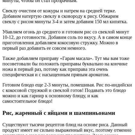
минуты, чтобы он стал прозрачным.
Свеклу очистим от кожуры и натрем на средней терке.
Добавим натертую свеклу в сковороду к рису. Обжарим
свеклу с рисом минуты 3-4 и затем добавим 150 мл кипятка.
Убавляем огонь до среднего и готовим рис со свеклой минут
10-12, до готовности. Добавим соль по вкусу. А в самом конце
приготовления добавляем кокосовую стружку. Можно в
первый раз добавить ее совсем немного.
Также добавляем приправу «Гарам масала». Тут мы вам тоже
посоветовали бы положить приправы буквально на кончике
ножа в первый раз, потому как приправа эта очень
специфическая и с насыщенным пряным ароматом.
Готовим блюдо еще 2-3 минуты, помешивая. Рис по-индийски
с кокосовой стружкой и свеклой готов! Подавать это блюдо
можно и как гарнир к основному блюду, и как
самостоятельное блюдо!
Рис, жаренный с яйцами и шампиньонами
Существуют тысячи рецептов блюд на основе риса. Данный
продукт имеет не сильно выраженный вкус, поэтому отменно