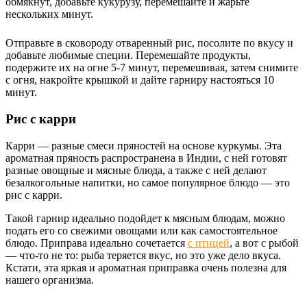
обмякнут, добавьте кукурузу, перемешайте и жарьте
нескольких минут.
Отправьте в сковороду отваренный рис, посолите по вкусу и
добавьте любимые специи. Перемешайте продукты,
подержите их на огне 5-7 минут, перемешивая, затем снимите
с огня, накройте крышкой и дайте гарниру настояться 10
минут.
Рис с карри
Карри — разные смеси пряностей на основе куркумы. Эта
ароматная пряность распространена в Индии, с ней готовят
разные овощные и мясные блюда, а также с ней делают
безалкогольные напитки, но самое популярное блюдо — это
рис с карри.
Такой гарнир идеально подойдет к мясным блюдам, можно
подать его со свежими овощами или как самостоятельное
блюдо. Приправа идеально сочетается
с птицей
, а вот с рыбой
— что-то не то: рыба теряется вкус, но это уже дело вкуса.
Кстати, эта яркая и ароматная приправка очень полезна для
нашего организма.