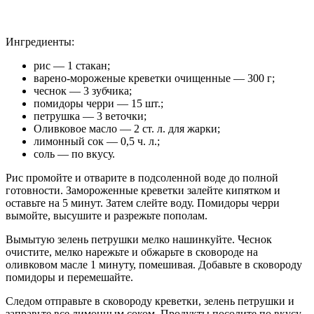
Ингредиенты:
рис — 1 стакан;
варено-мороженые креветки очищенные — 300 г;
чеснок — 3 зубчика;
помидоры черри — 15 шт.;
петрушка — 3 веточки;
Оливковое масло — 2 ст. л. для жарки;
лимонный сок — 0,5 ч. л.;
соль — по вкусу.
Рис промойте и отварите в подсоленной воде до полной
готовности. Замороженные креветки залейте кипятком и
оставьте на 5 минут. Затем слейте воду. Помидоры черри
вымойте, высушите и разрежьте пополам.
Вымытую зелень петрушки мелко нашинкуйте. Чеснок
очистите, мелко нарежьте и обжарьте в сковороде на
оливковом масле 1 минуту, помешивая. Добавьте в сковороду
помидоры и перемешайте.
Следом отправьте в сковороду креветки, зелень петрушки и
заправьте все лимонным соком. Продукты посолите по вкусу