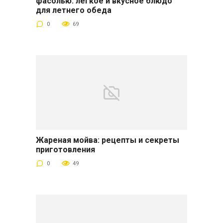
фасолью: легкое и вкусное блюдо
для летнего обеда
0
69
Жареная мойва: рецепты и секреты
приготовления
0
49